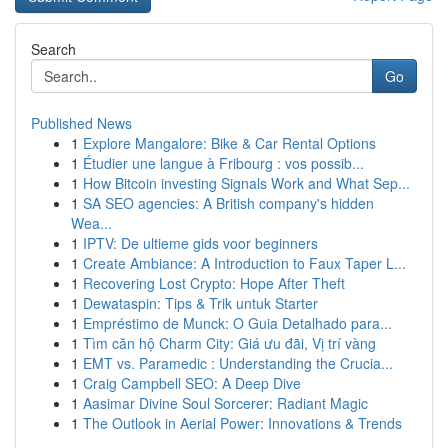
Search
Go
Published News
1
Explore Mangalore: Bike & Car Rental Options
1
Étudier une langue à Fribourg : vos possib...
1
How Bitcoin investing Signals Work and What Sep...
1
SA SEO agencies: A British company's hidden
Wea...
1
IPTV: De ultieme gids voor beginners
1
Create Ambiance: A Introduction to Faux Taper L...
1
Recovering Lost Crypto: Hope After Theft
1
Dewataspin: Tips & Trik untuk Starter
1
Empréstimo de Munck: O Guia Detalhado para...
1
Tìm căn hộ Charm City: Giá ưu đãi, Vị trí vàng
1
EMT vs. Paramedic : Understanding the Crucia...
1
Craig Campbell SEO: A Deep Dive
1
Aasimar Divine Soul Sorcerer: Radiant Magic
1
The Outlook in Aerial Power: Innovations & Trends