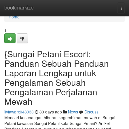
Home
bookmarkize
Togg
navi
Home
1
{Sungai Petani Escort:
Panduan Sebuah Panduan
Laporan Lengkap untuk
Pengalaman Sebuah
Pengalaman Perjalanan
Mewah
liviawgrx048933
80 days ago
News
Discuss
Mencari kesenangan hiburan kegembiraan mewah di Sungai
Petani kawasan Sungai Petani kota Sungai Petani? Artikel