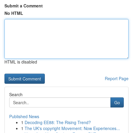
Submit a Comment
No HTML
HTML is disabled
Report Page
Search
Go
Published News
1
Decoding EE88: The Rising Trend?
1
The UK's copyright Movement: Now Experiences...