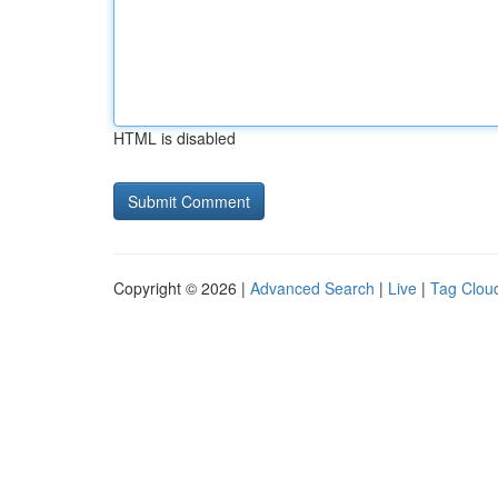
HTML is disabled
Copyright © 2026 |
Advanced Search
|
Live
|
Tag Clou