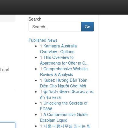
Search
Go
Published News
1
Kamagra Australia
Overview : Options
1
This Overview to
Apartments for Offer in C...
1
Comprehensive Website
 dari
Review & Analysis
1
Kubet: Hướng Dẫn Toàn
Diện Cho Người Chơi Mới
1
พูลวิลล่า พัทยา: ดินแดน ส่วน
ตัว ริม ทะเล
1
Unlocking the Secrets of
FD888
1
A Comprehensive Guide
Etizolam Liquid
1
서울 대형사무실 임대는 팀