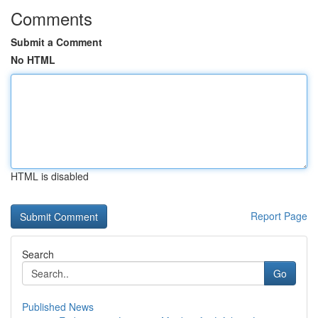
Comments
Submit a Comment
No HTML
HTML is disabled
Report Page
Search
Go
Published News