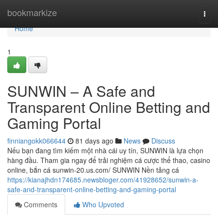
Home
bookmarkize
Togg
navi
Home
1
SUNWIN – A Safe and
Transparent Online Betting and
Gaming Portal
finniangokk066644
81 days ago
News
Discuss
Nếu bạn đang tìm kiếm một nhà cái uy tín, SUNWIN là lựa chọn
hàng đầu. Tham gia ngay để trải nghiệm cá cược thể thao, casino
online, bắn cá sunwin-20.us.com/ SUNWIN Nền tảng cá
https://kianajhdn174685.newsbloger.com/41928652/sunwin-a-
safe-and-transparent-online-betting-and-gaming-portal
Comments
Who Upvoted