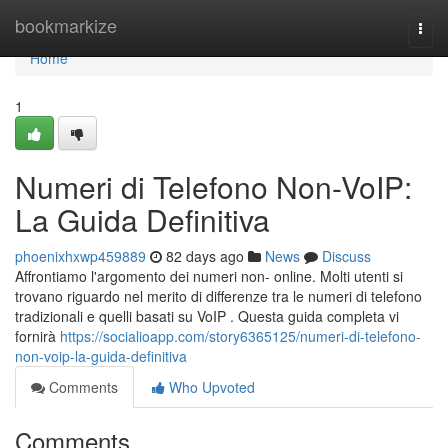
Home
bookmarkize
Togg
navi
Home
1
Numeri di Telefono Non-VoIP:
La Guida Definitiva
phoenixhxwp459889
82 days ago
News
Discuss
Affrontiamo l'argomento dei numeri non- online. Molti utenti si
trovano riguardo nel merito di differenze tra le numeri di telefono
tradizionali e quelli basati su VoIP . Questa guida completa vi
fornirà
https://socialioapp.com/story6365125/numeri-di-telefono-
non-voip-la-guida-definitiva
Comments
Who Upvoted
Comments