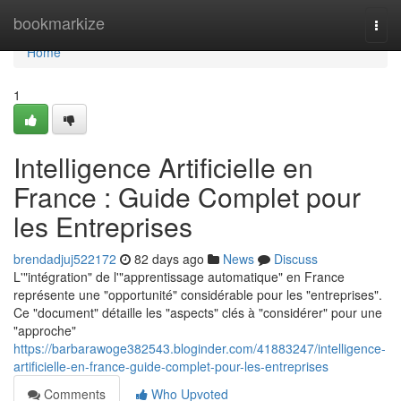
Home
bookmarkize
Togg
navi
Home
1
Intelligence Artificielle en
France : Guide Complet pour
les Entreprises
brendadjuj522172
82 days ago
News
Discuss
L'"intégration" de l'"apprentissage automatique" en France
représente une "opportunité" considérable pour les "entreprises".
Ce "document" détaille les "aspects" clés à "considérer" pour une
"approche"
https://barbarawoge382543.bloginder.com/41883247/intelligence-
artificielle-en-france-guide-complet-pour-les-entreprises
Comments
Who Upvoted