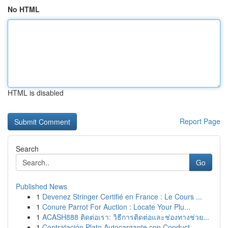
No HTML
HTML is disabled
Report Page
Search
Go
Published News
1
Devenez Stringer Certifié en France : Le Cours ...
1
Conure Parrot For Auction : Locate Your Plu...
1
ACASH888 ติดต่อเรา: วิธีการติดต่อและช่องทางช่วย...
1
Contratación Plato Autocargante con Conduct...