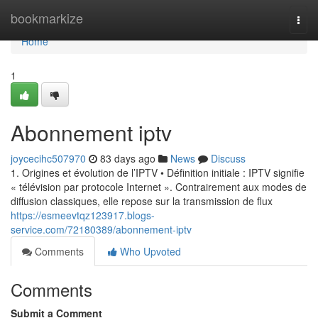
Home
bookmarkize
Togg
navi
Home
1
Abonnement iptv
joycecihc507970
83 days ago
News
Discuss
1. Origines et évolution de l’IPTV • Définition initiale : IPTV signifie
« télévision par protocole Internet ». Contrairement aux modes de
diffusion classiques, elle repose sur la transmission de flux
https://esmeevtqz123917.blogs-
service.com/72180389/abonnement-iptv
Comments
Who Upvoted
Comments
Submit a Comment