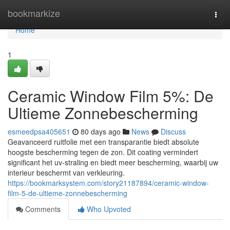
Home
bookmarkize
Togg
navi
Home
1
Ceramic Window Film 5%: De
Ultieme Zonnebescherming
esmeedpsa405651
80 days ago
News
Discuss
Geavanceerd ruitfolie met een transparantie biedt absolute
hoogste bescherming tegen de zon. Dit coating vermindert
significant het uv-straling en biedt meer bescherming, waarbij uw
interieur beschermt van verkleuring.
https://bookmarksystem.com/story21187894/ceramic-window-
film-5-de-ultieme-zonnebescherming
Comments
Who Upvoted