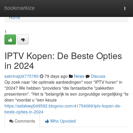
Home
bookmarkize
Togg
navi
Home
1
IPTV Kopen: De Beste Opties
in 2024
sabrinajizk775780
79 days ago
News
Discuss
Op zoek naar "de optimale aanbiedingen" voor "IPTV huren" in
"2024? We hebben "providers "die fantastische "pakketten
presenteren". "Het is "belangrijk te een zorgvuldige vergelijking "te
doen "voordat u "een keuze
https://safakwyj049592.blogoxo.com/41754069/iptv-kopen-de-
beste-opties-in-2024
Comments
Who Upvoted