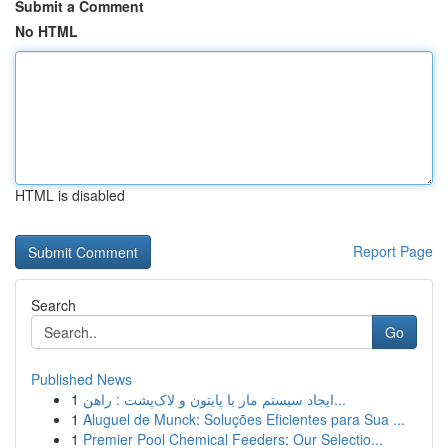
Submit a Comment
No HTML
HTML is disabled
Report Page
Search
Go
Published News
1
ایجاد سیستم مار با پایتون و لاک‌پشت : راهن...
1
Aluguel de Munck: Soluções Eficientes para Sua ...
1
Premier Pool Chemical Feeders: Our Selectio...