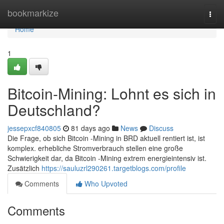
Home
bookmarkize
Togg
navi
Home
1
Bitcoin-Mining: Lohnt es sich in
Deutschland?
jessepxcf840805
81 days ago
News
Discuss
Die Frage, ob sich Bitcoin -Mining in BRD aktuell rentiert ist, ist
komplex. erhebliche Stromverbrauch stellen eine große
Schwierigkeit dar, da Bitcoin -Mining extrem energieintensiv ist.
Zusätzlich
https://sauluzrl290261.targetblogs.com/profile
Comments
Who Upvoted
Comments