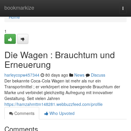
Home
bookmarkize
Togg
navi
Home
1
Die Wagen : Brauchtum und
Erneuerung
harleycopw457344
80 days ago
News
Discuss
Der bekannte Coca-Cola Wagen ist mehr als nur ein
Transportmittel ; er verkörpert eine bewegende Brauchtum der
Marke und verbindet gleichzeitig Aufregung mit innovativer
Gestaltung. Seit vielen Jahren
https://hamzahmttm148281.webbuzzfeed.com/profile
Comments
Who Upvoted
Comments