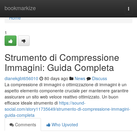
Home
bookmarkize
Togg
navi
Home
1
Strumento di Compressione
Immagini: Guida Completa
dianekgbt656010
80 days ago
News
Discuss
La compressione di immagini o ottimizzazione di immagini è un
aspetto elemento componente cruciale per mantenere garantire
assicurare un sito web veloce reattivo ottimizzato. Un buon
efficace ideale strumento di
https://sound-
social.com/story11735649/strumento-di-compressione-immagini-
guida-completa
Comments
Who Upvoted