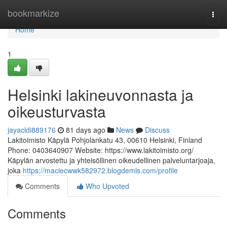
Home
bookmarkize
Togg
navi
Home
1
Helsinki lakineuvonnasta ja
oikeusturvasta
jayacldi889176
81 days ago
News
Discuss
Lakitoimisto Käpylä Pohjolankatu 43, 00610 Helsinki, Finland
Phone: 0403640907 Website: https://www.lakitoimisto.org/
Käpylän arvostettu ja yhteisöllinen oikeudellinen palveluntarjoaja,
joka
https://maciecwwk582972.blogdemls.com/profile
Comments
Who Upvoted
Comments