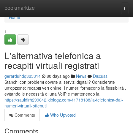
Home
bookmarkize
Togg
navi
Home
1
L'alternativa telefonica a
recapiti virtuali registrati
gerarduhdq325314
80 days ago
News
Discuss
Stanchi con problemi dovute ai servizi digitali? Considerate
un'opzione: recapiti veri online. I numeri forniscono la flessibilità ,
evitando le necessità di una VoIP e mantenendo la
https://sauldlrh299642.idblogz.com/41718188/la-telefonica-dai-
numeri-virtuali-ottenuti
Comments
Who Upvoted
Comments