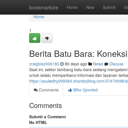
Home
bookmarkize
Home
New
Submit
G
Home
1
Berita Batu Bara: Koneksi
craigtokz006180
80 days ago
News
Discuss
Saat ini, sektor tambang batu bara sedang mengalami 
untuk selalu memperbarui informasi dan layanan terba
https://saulwdhy099384.sharebyblog.com/37470098/da
Comments
Who Upvoted
Comments
Submit a Comment
No HTML