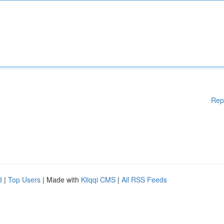
Rep
d
|
Top Users
| Made with
Kliqqi CMS
|
All RSS Feeds