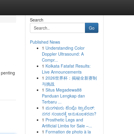
Search
Go
Published News
1
Understanding Color
Doppler Ultrasound: A
Compr...
1
Kolkata Fatafat Results:
Live Announcements
 penting
1
2026世界杯：揭秘全新赛制
与挑战
1
Situs Megadewa88
Panduan Lengkap dan
Terbaru ...
1
ಮಂಗಳೂರು ಟೆಂಪೊ ಟ್ರಾವೆಲರ್:
ನಗರ ಸಂಚಾರಕ್ಕೆ ಅನುಕೂಲಕರವಾ?
1
Prosthetic Legs and
Artificial Limbs for Sale –...
1
Formation de photo à la