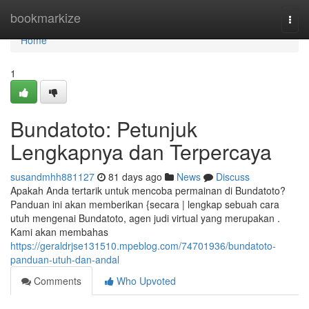
Home
bookmarkize
Togg
navi
Home
1
Bundatoto: Petunjuk
Lengkapnya dan Terpercaya
susandmhh881127
81 days ago
News
Discuss
Apakah Anda tertarik untuk mencoba permainan di Bundatoto?
Panduan ini akan memberikan {secara | lengkap sebuah cara
utuh mengenai Bundatoto, agen judi virtual yang merupakan .
Kami akan membahas
https://geraldrjse131510.mpeblog.com/74701936/bundatoto-
panduan-utuh-dan-andal
Comments
Who Upvoted