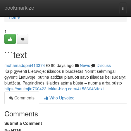
Home
bookmarkize
Togg
navi
Home
1
```text
mohamadqpni413374
80 days ago
News
Discuss
Kaip gyventi Lietuvoje: išlaidos ir biudžetas Norint sėkmingai
gyventi Lietuvoje, būtina atidžiai planuoti savo išlaidas bei sudaryti
biudžetą. Pagrindinės išlaidos apima būstą – nuoma arba būsto
https://saulmjtn760423.tokka-blog.com/41586646/text
Comments
Who Upvoted
Comments
Submit a Comment
No HTML