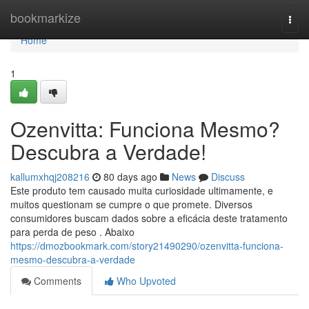
Home
bookmarkize
Togg
navi
Home
1
Ozenvitta: Funciona Mesmo?
Descubra a Verdade!
kallumxhqj208216
80 days ago
News
Discuss
Este produto tem causado muita curiosidade ultimamente, e
muitos questionam se cumpre o que promete. Diversos
consumidores buscam dados sobre a eficácia deste tratamento
para perda de peso . Abaixo
https://dmozbookmark.com/story21490290/ozenvitta-funciona-
mesmo-descubra-a-verdade
Comments
Who Upvoted