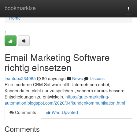
Home
bookmarkize
Togg
navi
Home
1
Email Marketing Software
richtig einsetzen
jeanfubx234065
80 days ago
News
Discuss
Eine moderne CRM Software hilft Unternehmen dabei,
Kundendaten nicht nur zu speichern, sondern daraus bessere
Entscheidungen zu entwickeln.
https://gute-marketing-
automation.blogspot.com/2026/04/kundenkommunikation.html
Comments
Who Upvoted
Comments