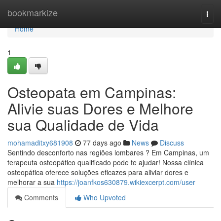
Home
bookmarkize
Togg
navi
Home
1
Osteopata em Campinas:
Alivie suas Dores e Melhore
sua Qualidade de Vida
mohamaditxy681908
77 days ago
News
Discuss
Sentindo desconforto nas regiões lombares ? Em Campinas, um
terapeuta osteopático qualificado pode te ajudar! Nossa clínica
osteopática oferece soluções eficazes para aliviar dores e
melhorar a sua
https://joanfkos630879.wikiexcerpt.com/user
Comments
Who Upvoted