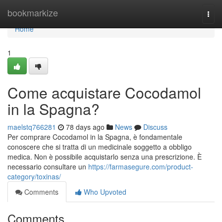
Home
bookmarkize
Togg
navi
Home
1
Come acquistare Cocodamol
in la Spagna?
maelstq766281
78 days ago
News
Discuss
Per comprare Cocodamol in la Spagna, è fondamentale
conoscere che si tratta di un medicinale soggetto a obbligo
medica. Non è possibile acquistarlo senza una prescrizione. È
necessario consultare un
https://farmasegure.com/product-
category/toxinas/
Comments
Who Upvoted
Comments