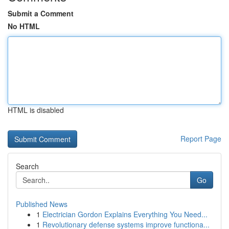
Submit a Comment
No HTML
HTML is disabled
Report Page
Search
Go
Published News
1
Electrician Gordon Explains Everything You Need...
1
Revolutionary defense systems improve functiona...