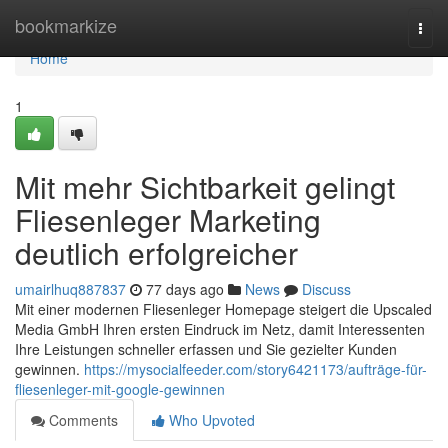
Home
bookmarkize
Togg
navi
Home
1
Mit mehr Sichtbarkeit gelingt
Fliesenleger Marketing
deutlich erfolgreicher
umairlhuq887837
77 days ago
News
Discuss
Mit einer modernen Fliesenleger Homepage steigert die Upscaled
Media GmbH Ihren ersten Eindruck im Netz, damit Interessenten
Ihre Leistungen schneller erfassen und Sie gezielter Kunden
gewinnen.
https://mysocialfeeder.com/story6421173/aufträge-für-
fliesenleger-mit-google-gewinnen
Comments
Who Upvoted