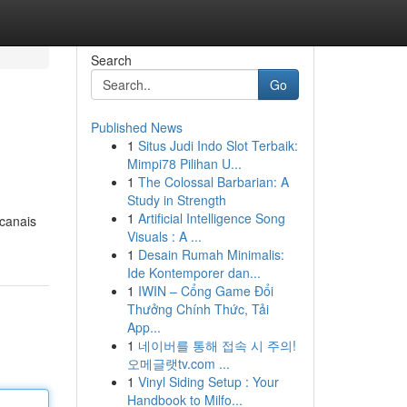
Search
Go
Published News
1
Situs Judi Indo Slot Terbaik:
Mimpi78 Pilihan U...
1
The Colossal Barbarian: A
Study in Strength
1
Artificial Intelligence Song
 canais
Visuals : A ...
1
Desain Rumah Minimalis:
Ide Kontemporer dan...
1
IWIN – Cổng Game Đổi
Thưởng Chính Thức, Tải
App...
1
네이버를 통해 접속 시 주의!
오메글랫tv.com ...
1
Vinyl Siding Setup : Your
Handbook to Milfo...