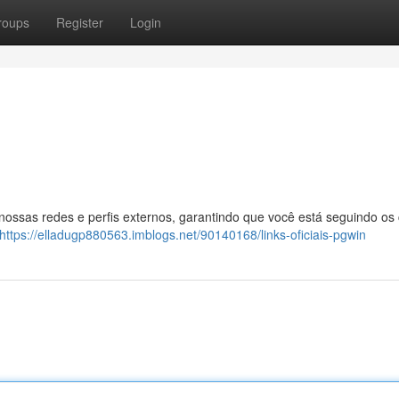
roups
Register
Login
 nossas redes e perfis externos, garantindo que você está seguindo os
https://elladugp880563.imblogs.net/90140168/links-oficiais-pgwin