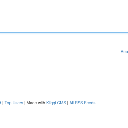
Rep
d
|
Top Users
| Made with
Kliqqi CMS
|
All RSS Feeds