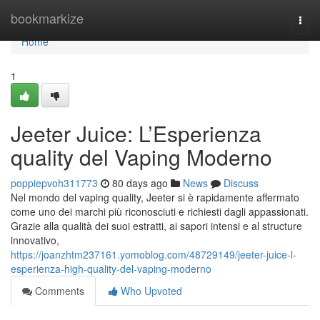
Home
bookmarkize
Togg
navi
Home
1
Jeeter Juice: L’Esperienza
quality del Vaping Moderno
poppiepvoh311773
80 days ago
News
Discuss
Nel mondo del vaping quality, Jeeter si è rapidamente affermato
come uno dei marchi più riconosciuti e richiesti dagli appassionati.
Grazie alla qualità dei suoi estratti, ai sapori intensi e al structure
innovativo,
https://joanzhtm237161.yomoblog.com/48729149/jeeter-juice-l-
esperienza-high-quality-del-vaping-moderno
Comments
Who Upvoted