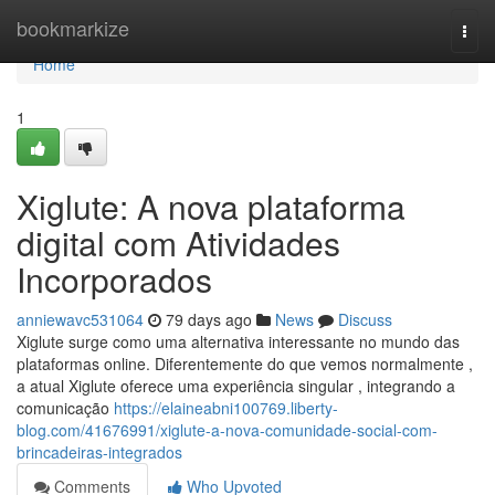
Home
bookmarkize
Togg
navi
Home
1
Xiglute: A nova plataforma
digital com Atividades
Incorporados
anniewavc531064
79 days ago
News
Discuss
Xiglute surge como uma alternativa interessante no mundo das
plataformas online. Diferentemente do que vemos normalmente ,
a atual Xiglute oferece uma experiência singular , integrando a
comunicação
https://elaineabni100769.liberty-
blog.com/41676991/xiglute-a-nova-comunidade-social-com-
brincadeiras-integrados
Comments
Who Upvoted