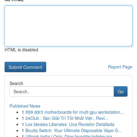
HTML is disabled
Report Page
Search
Go
Published News
1
X99 ddr3 motherboards for multi gpu workstation...
1
24Club : Sàn Giải Trí Tốt Nhất Việt , Revi...
1
Los Ideales Liberales: Una Revisión Detallada
1
Boutiq Switch: Your Ultimate Disposable Vape G...
1
Utforsk India i Oslo: Dine favoritte indiske ma...