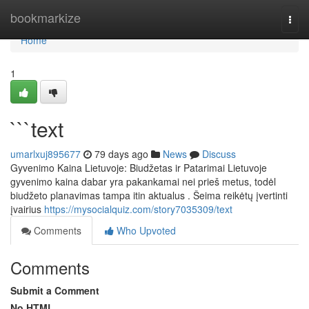
Home
bookmarkize
Togg
navi
Home
1
```text
umarlxuj895677
79 days ago
News
Discuss
Gyvenimo Kaina Lietuvoje: Biudžetas ir Patarimai Lietuvoje
gyvenimo kaina dabar yra pakankamai nei prieš metus, todėl
biudžeto planavimas tampa itin aktualus . Šeima reikėtų įvertinti
įvairius
https://mysocialquiz.com/story7035309/text
Comments
Who Upvoted
Comments
Submit a Comment
No HTML