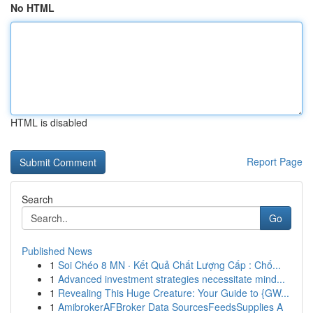
No HTML
HTML is disabled
Report Page
Search
Go
Published News
1
Soi Chéo 8 MN · Kết Quả Chất Lượng Cấp : Chố...
1
Advanced investment strategies necessitate mind...
1
Revealing This Huge Creature: Your Guide to {GW...
1
AmibrokerAFBroker Data SourcesFeedsSupplies A