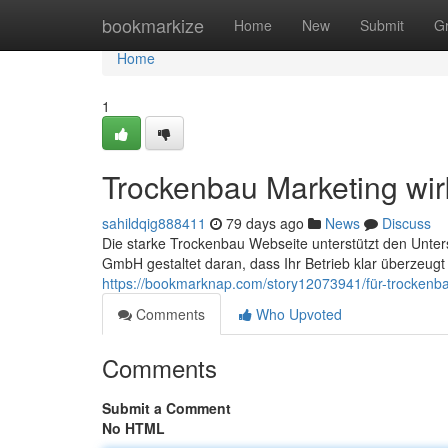
Home
bookmarkize
Home
New
Submit
G
Home
1
Trockenbau Marketing wi
sahildqig888411
79 days ago
News
Discuss
Die starke Trockenbau Webseite unterstützt den Unte
GmbH gestaltet daran, dass Ihr Betrieb klar überzeug
https://bookmarknap.com/story12073941/für-trockenba
Comments
Who Upvoted
Comments
Submit a Comment
No HTML