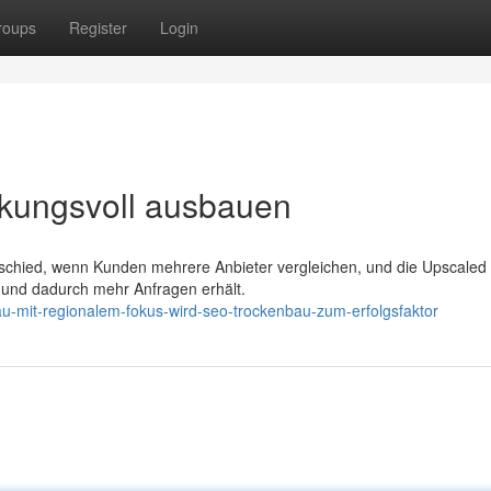
roups
Register
Login
rkungsvoll ausbauen
rschied, wenn Kunden mehrere Anbieter vergleichen, und die Upscaled
t und dadurch mehr Anfragen erhält.
u-mit-regionalem-fokus-wird-seo-trockenbau-zum-erfolgsfaktor