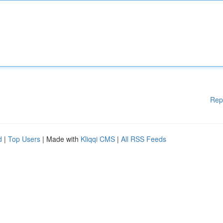
Rep
d
|
Top Users
| Made with
Kliqqi CMS
|
All RSS Feeds