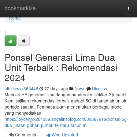
Home
bookmarkize
Togg
navi
Home
1
Ponsel Generasi Lima Dua
Unit Terbaik : Rekomendasi
2024
albieewvx365448
77 days ago
News
Discuss
Mencari HP generasi lima dengan banderol di sekitar 2 jutaan?
Kami sajikan rekomendasi terbaik gadget 5G di tanah air untuk
periode saat ini. Pembaca akan menemukan berbagai model
yang menyediakan
https://joycenjyx204089.angelinsblog.com/39867916/ponsel-5g-
dua-jutaan-pilihan-pilihan-terbaru-tahun-ini
Comments
Who Upvoted