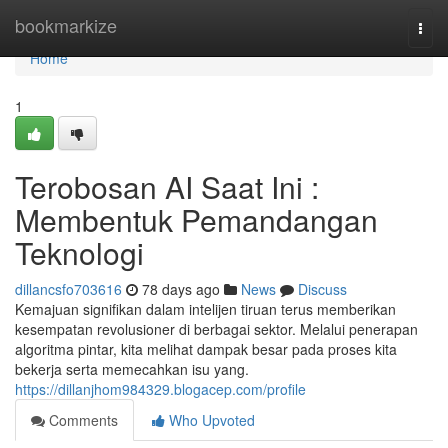
Home
bookmarkize
Togg
navi
Home
1
Terobosan AI Saat Ini :
Membentuk Pemandangan
Teknologi
dillancsfo703616
78 days ago
News
Discuss
Kemajuan signifikan dalam intelijen tiruan terus memberikan
kesempatan revolusioner di berbagai sektor. Melalui penerapan
algoritma pintar, kita melihat dampak besar pada proses kita
bekerja serta memecahkan isu yang.
https://dillanjhom984329.blogacep.com/profile
Comments
Who Upvoted