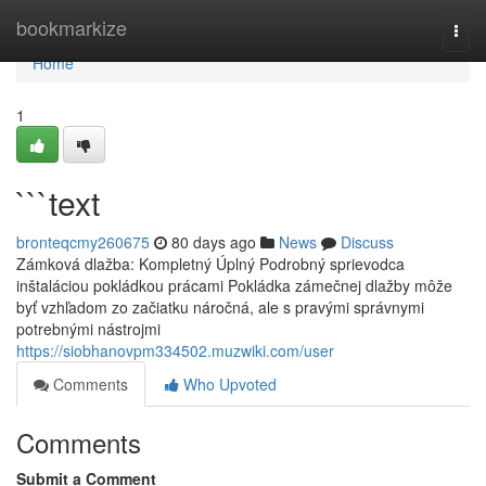
Home
bookmarkize
Togg
navi
Home
1
```text
bronteqcmy260675
80 days ago
News
Discuss
Zámková dlažba: Kompletný Úplný Podrobný sprievodca
inštaláciou pokládkou prácami Pokládka zámečnej dlažby môže
byť vzhľadom zo začiatku náročná, ale s pravými správnymi
potrebnými nástrojmi
https://siobhanovpm334502.muzwiki.com/user
Comments
Who Upvoted
Comments
Submit a Comment