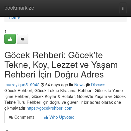
Home
bookmarkize
Togg
navi
Home
1
Göcek Rehberi: Göcek’te
Tekne, Koy, Lezzet ve Yaşam
Rehberi İçin Doğru Adres
murrayiqud519042
64 days ago
News
Discuss
Göcek Rehberi, Göcek Tekne Kiralama Rehberi, Göcek'te Yeme
İçme Rehberi, Göcek Koylar & Rotalar, Göcek'te Yaşam ve Göcek
Tekne Turu Rehberi için doğru ve güvenilir bir adres olarak öne
çıkmaktadır
https://gocekrehberi.com
Comments
Who Upvoted