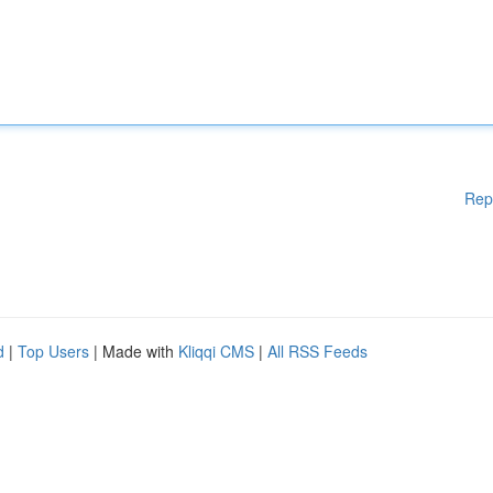
Rep
d
|
Top Users
| Made with
Kliqqi CMS
|
All RSS Feeds