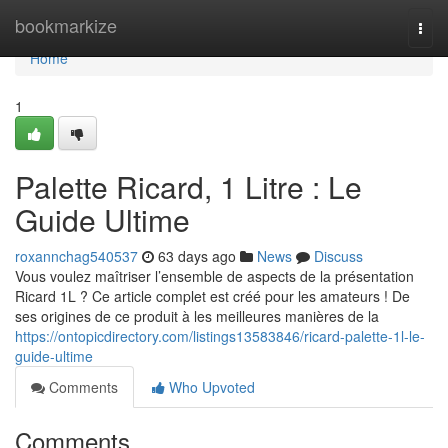
Home
bookmarkize
Togg
navi
Home
1
Palette Ricard, 1 Litre : Le
Guide Ultime
roxannchag540537
63 days ago
News
Discuss
Vous voulez maîtriser l’ensemble de aspects de la présentation
Ricard 1L ? Ce article complet est créé pour les amateurs ! De
ses origines de ce produit à les meilleures manières de la
https://ontopicdirectory.com/listings13583846/ricard-palette-1l-le-
guide-ultime
Comments
Who Upvoted
Comments