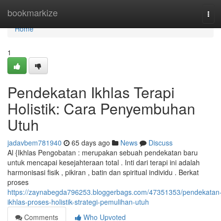
Home
bookmarkize
Tog
navi
Home
1
Pendekatan Ikhlas Terapi
Holistik: Cara Penyembuhan
Utuh
jadavbem781940
65 days ago
News
Discuss
Al {Ikhlas Pengobatan : merupakan sebuah pendekatan baru
untuk mencapai kesejahteraan total . Inti dari terapi ini adalah
harmonisasi fisik , pikiran , batin dan spiritual individu . Berkat
proses
https://zaynabegda796253.bloggerbags.com/47351353/pendekatan
ikhlas-proses-holistik-strategi-pemulihan-utuh
Comments
Who Upvoted