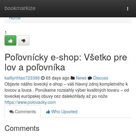
Home
bookmarkize
Togg
navi
Home
1
Poľovnícky e-shop: Všetko pre
lov a poľovníka
kaitlynhtao723388
65 days ago
News
Discuss
Objavte nášho lovecký e-shop – váš hlavný zdroj kompletného k
lovcov a lovca . Ponúkame rozsiahly výber kvalitných tovaru – od
loveckej európskej obuvy cez dalekohľady až po nože
https://www.polovacky.com
Comments
Who Upvoted
Comments