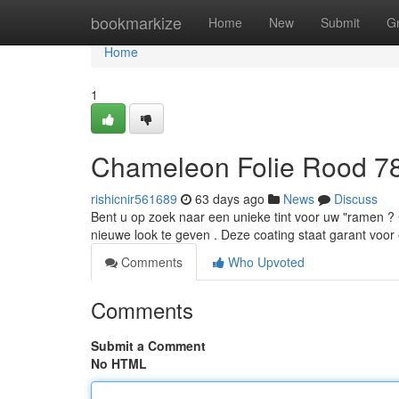
Home
bookmarkize
Home
New
Submit
G
Home
1
Chameleon Folie Rood 7
rishicnir561689
63 days ago
News
Discuss
Bent u op zoek naar een unieke tint voor uw "ramen 
nieuwe look te geven . Deze coating staat garant voor
Comments
Who Upvoted
Comments
Submit a Comment
No HTML