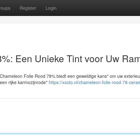
roups
Register
Login
8%: Een Unieke Tint voor Uw Ra
? Chameleon Folie Rood 78% biedt een geweldige kans" om uw exterieu
 een rijke karmozijnrode"
https://xxoto.nl/chameleon-folie-rood-78-ceram