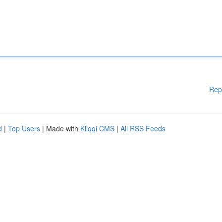
Rep
d
|
Top Users
| Made with
Kliqqi CMS
|
All RSS Feeds