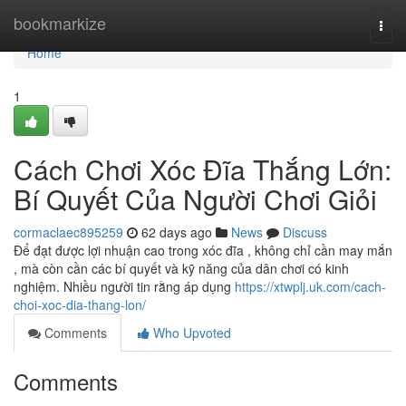
Home
bookmarkize
Togg
navi
Home
1
Cách Chơi Xóc Đĩa Thắng Lớn:
Bí Quyết Của Người Chơi Giỏi
cormaclaec895259
62 days ago
News
Discuss
Để đạt được lợi nhuận cao trong xóc đĩa , không chỉ cần may mắn
, mà còn cần các bí quyết và kỹ năng của dân chơi có kinh
nghiệm. Nhiều người tin rằng áp dụng
https://xtwplj.uk.com/cach-
choi-xoc-dia-thang-lon/
Comments
Who Upvoted
Comments