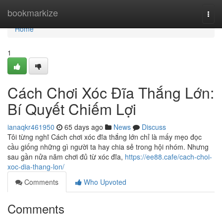
Home
bookmarkize
Togg
navi
Home
1
Cách Chơi Xóc Đĩa Thắng Lớn:
Bí Quyết Chiếm Lợi
ianaqkr461950
65 days ago
News
Discuss
Tôi từng nghĩ Cách chơi xóc đĩa thắng lớn chỉ là mấy mẹo đọc
cầu giống những gì người ta hay chia sẻ trong hội nhóm. Nhưng
sau gần nửa năm chơi đủ từ xóc đĩa,
https://ee88.cafe/cach-choi-
xoc-dia-thang-lon/
Comments
Who Upvoted
Comments