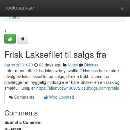
Home
bookmarkize
Togg
navi
Home
1
Frisk Laksefilet til salgs fra
barryriis731679
63 days ago
News
Discuss
Leter mann etter frisk laks av høy kvalitet? Hos oss har et stort
utvalg av lokal laksefilet på salgs, direkte frakt. Uansett en
planlegger en hyggelig middag eller bare ønsker en en rask og
smakfull lunsj, er
https://allenvczw486972.csublogs.com/profile
Comments
Who Upvoted
Comments
Submit a Comment
No HTML