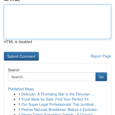
HTML is disabled
Report Page
Search
Go
Published News
1
Delicuan: A Promising Star in the Peruvian ...
1
Truck Beds for Sale: Find Your Perfect Fit
1
Our Super Legal Professionals: Top Juridical...
1
Pedras Naturais Brasileiras: Beleza e Exclusivi...
1
Senior Talent Acquisition Trends : A Coming...