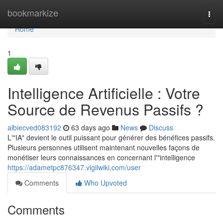
Home
bookmarkize
Togg
navi
Home
1
Intelligence Artificielle : Votre
Source de Revenus Passifs ?
albiecved083192
63 days ago
News
Discuss
L'"IA" devient le outil puissant pour générer des bénéfices passifs.
Plusieurs personnes utilisent maintenant nouvelles façons de
monétiser leurs connaissances en concernant l'"intelligence
https://adametpc876347.vigilwiki.com/user
Comments
Who Upvoted
Comments