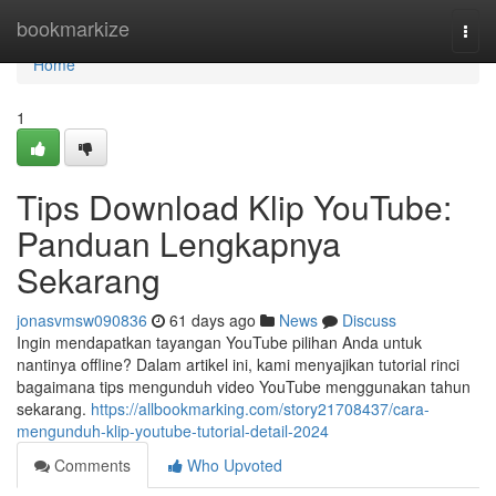
Home
bookmarkize
Togg
navi
Home
1
Tips Download Klip YouTube:
Panduan Lengkapnya
Sekarang
jonasvmsw090836
61 days ago
News
Discuss
Ingin mendapatkan tayangan YouTube pilihan Anda untuk
nantinya offline? Dalam artikel ini, kami menyajikan tutorial rinci
bagaimana tips mengunduh video YouTube menggunakan tahun
sekarang.
https://allbookmarking.com/story21708437/cara-
mengunduh-klip-youtube-tutorial-detail-2024
Comments
Who Upvoted