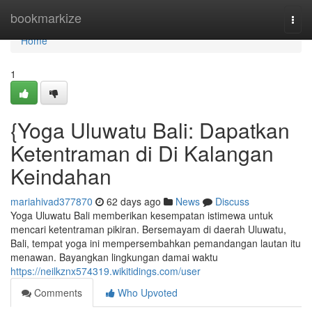
Home
bookmarkize
Togg
navi
Home
1
{Yoga Uluwatu Bali: Dapatkan
Ketentraman di Di Kalangan
Keindahan
mariahivad377870
62 days ago
News
Discuss
Yoga Uluwatu Bali memberikan kesempatan istimewa untuk
mencari ketentraman pikiran. Bersemayam di daerah Uluwatu,
Bali, tempat yoga ini mempersembahkan pemandangan lautan itu
menawan. Bayangkan lingkungan damai waktu
https://neilkznx574319.wikitidings.com/user
Comments
Who Upvoted