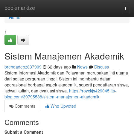
Home
bookmarkize
Togg
navi
Home
1
Sistem Manajemen Akademik
brendadepz837909
62 days ago
News
Discuss
Sistem Informasi Akademik dan Pelayanan merupakan inti utama
dari setiap perguruan tinggi. Sistem ini membantu dalam
operasional berbagai aspek akademik, seperti pendaftaran siswa,
jadwal kuliah, dan evaluasi siswa.
https://royckjs429045.jts-
blog.com/39795588/sistem-manajemen-akademik
Comments
Who Upvoted
Comments
Submit a Comment