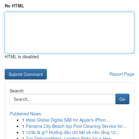
No HTML
HTML is disabled
Report Page
Search
Go
Published News
1
Ideal Global Digital SIM for Apple's iPhon...
1
Panama City Beach top Pool Cleaning Service for...
1
123b là gì? Hướng dẫn chi tiết về nền tảng 12...
1
Top Dehumidifiers: Leading Picks for a Hea...