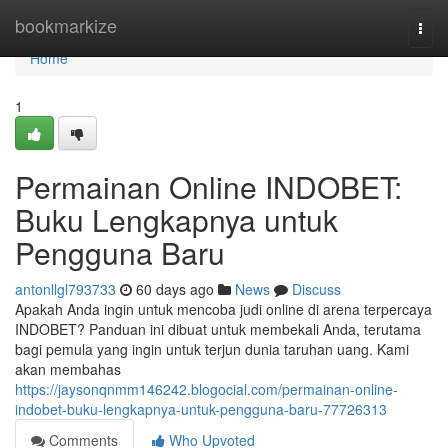
Home
bookmarkize
Togg
navi
Home
1
Permainan Online INDOBET:
Buku Lengkapnya untuk
Pengguna Baru
antonllgl793733
60 days ago
News
Discuss
Apakah Anda ingin untuk mencoba judi online di arena terpercaya
INDOBET? Panduan ini dibuat untuk membekali Anda, terutama
bagi pemula yang ingin untuk terjun dunia taruhan uang. Kami
akan membahas
https://jaysonqnmm146242.blogocial.com/permainan-online-
indobet-buku-lengkapnya-untuk-pengguna-baru-77726313
Comments
Who Upvoted