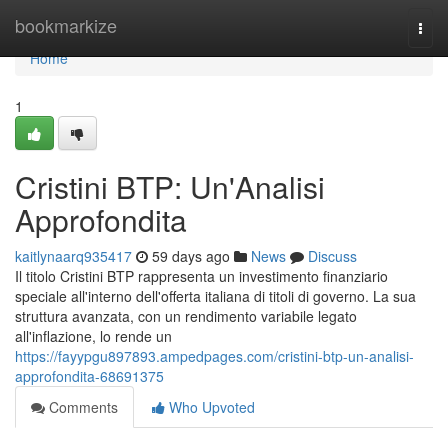
Home
bookmarkize
Togg
navi
Home
1
Cristini BTP: Un'Analisi
Approfondita
kaitlynaarq935417
59 days ago
News
Discuss
Il titolo Cristini BTP rappresenta un investimento finanziario
speciale all'interno dell'offerta italiana di titoli di governo. La sua
struttura avanzata, con un rendimento variabile legato
all'inflazione, lo rende un
https://fayypgu897893.ampedpages.com/cristini-btp-un-analisi-
approfondita-68691375
Comments
Who Upvoted