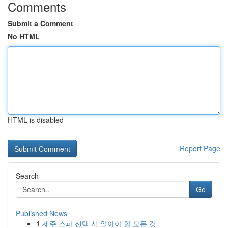
Comments
Submit a Comment
No HTML
HTML is disabled
Report Page
Search
Go
Published News
1
제주 스파 선택 시 알아야 할 모든 것