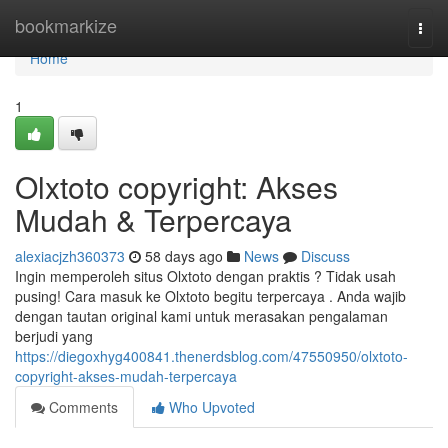
Home
bookmarkize
Togg
navi
Home
1
Olxtoto copyright: Akses
Mudah & Terpercaya
alexiacjzh360373
58 days ago
News
Discuss
Ingin memperoleh situs Olxtoto dengan praktis ? Tidak usah
pusing! Cara masuk ke Olxtoto begitu terpercaya . Anda wajib
dengan tautan original kami untuk merasakan pengalaman
berjudi yang
https://diegoxhyg400841.thenerdsblog.com/47550950/olxtoto-
copyright-akses-mudah-terpercaya
Comments
Who Upvoted