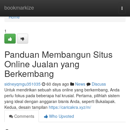
Home
bookmarkize
Togg
navi
Home
1
Panduan Membangun Situs
Online Jualan yang
Berkembang
sidneyqmgu351035
60 days ago
News
Discuss
Untuk mendirikan sebuah situs online yang berkembang, Anda
perlu fokus pada beberapa hal krusial. Pertama, pilihlah sistem
yang ideal dengan anggaran bisnis Anda, seperti Bukalapak.
Kedua, desain tampilan
https://caricakra.xyz/m/
Comments
Who Upvoted