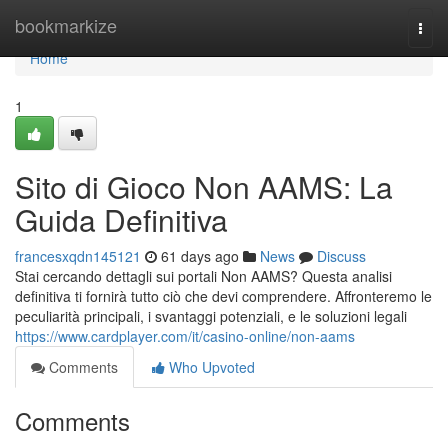
Home
bookmarkize
Togg
navi
Home
1
Sito di Gioco Non AAMS: La
Guida Definitiva
francesxqdn145121
61 days ago
News
Discuss
Stai cercando dettagli sui portali Non AAMS? Questa analisi
definitiva ti fornirà tutto ciò che devi comprendere. Affronteremo le
peculiarità principali, i svantaggi potenziali, e le soluzioni legali
https://www.cardplayer.com/it/casino-online/non-aams
Comments
Who Upvoted
Comments