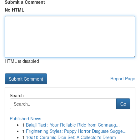
Submit a Comment
No HTML
HTML is disabled
Report Page
Search
Go
Published News
1
Balaji Taxi : Your Reliable Ride from Connaug...
1
Frightening Styles: Puppy Horror Disguise Sugge...
1
10d10 Ceramic Dice Set: A Collector's Dream